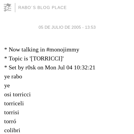
RABO´S BLOG PLACE
05 DE JULIO DE 2005 - 13:53
* Now talking in #monojimmy
* Topic is '[TORRICCI]'
* Set by r0sk on Mon Jul 04 10:32:21
ye rabo
ye
osi torricci
torriceli
torrisi
torró
colibri